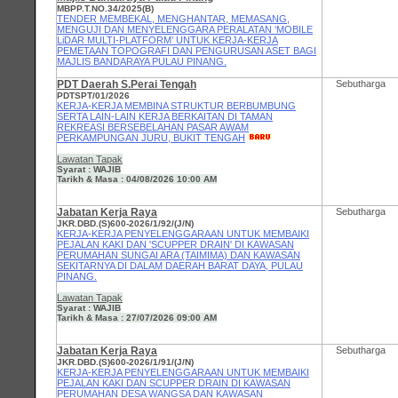
MBPP.T.NO.34/2025(B)
TENDER MEMBEKAL, MENGHANTAR, MEMASANG,
MENGUJI DAN MENYELENGGARA PERALATAN ‘MOBILE
LiDAR MULTI-PLATFORM’ UNTUK KERJA-KERJA
PEMETAAN TOPOGRAFI DAN PENGURUSAN ASET BAGI
MAJLIS BANDARAYA PULAU PINANG.
PDT Daerah S.Perai Tengah
Sebutharga
PDTSPT/01/2026
KERJA-KERJA MEMBINA STRUKTUR BERBUMBUNG
SERTA LAIN-LAIN KERJA BERKAITAN DI TAMAN
REKREASI BERSEBELAHAN PASAR AWAM
PERKAMPUNGAN JURU, BUKIT TENGAH
Lawatan Tapak
Syarat : WAJIB
Tarikh & Masa : 04/08/2026 10:00 AM
Jabatan Kerja Raya
Sebutharga
JKR.DBD.(S)600-2026/1/92/(J/N)
KERJA-KERJA PENYELENGGARAAN UNTUK MEMBAIKI
PEJALAN KAKI DAN 'SCUPPER DRAIN' DI KAWASAN
PERUMAHAN SUNGAI ARA (TAIMIMA) DAN KAWASAN
SEKITARNYA DI DALAM DAERAH BARAT DAYA, PULAU
PINANG.
Lawatan Tapak
Syarat : WAJIB
Tarikh & Masa : 27/07/2026 09:00 AM
Jabatan Kerja Raya
Sebutharga
JKR.DBD.(S)600-2026/1/91/(J/N)
KERJA-KERJA PENYELENGGARAAN UNTUK MEMBAIKI
PEJALAN KAKI DAN SCUPPER DRAIN DI KAWASAN
PERUMAHAN DESA WANGSA DAN KAWASAN