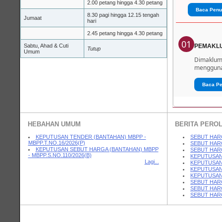
2.00 petang hingga 4.30 petang
Baca Penu
8.30 pagi hingga 12.15 tengah
Jumaat
hari
2.45 petang hingga 4.30 petang
01
Sabtu, Ahad & Cuti
PEMAKL
Tutup
Umum
Dimaklumk
menggunak
Baca P
HEBAHAN UMUM
BERITA PERO
KEPUTUSAN TENDER (BANTAHAN) MBPP -
SEBUT HARG
MBPP.T.NO.16/2026(P)
SEBUT HARG
KEPUTUSAN SEBUT HARGA (BANTAHAN) MBPP
SEBUT HAR
- MBPP.S.NO.110/2026(B)
KEPUTUSAN T
Lagi...
KEPUTUSAN T
KEPUTUSAN T
KEPUTUSAN 
SEBUT HAR
SEBUT HARGA
SEBUT HARGA