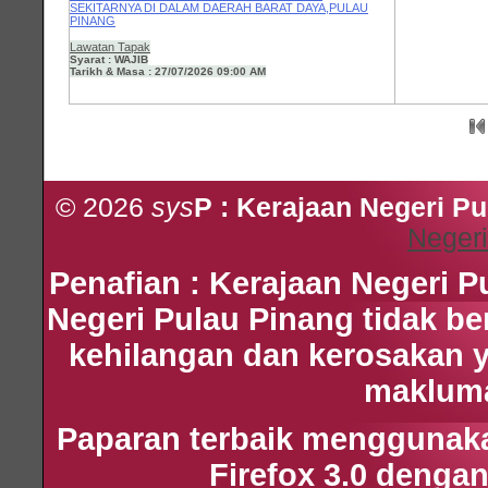
SEKITARNYA DI DALAM DAERAH BARAT DAYA,PULAU
PINANG
Lawatan Tapak
Syarat : WAJIB
Tarikh & Masa : 27/07/2026 09:00 AM
© 2026
sys
P : Kerajaan Negeri P
Negeri
Penafian : Kerajaan Negeri 
Negeri Pulau Pinang tidak b
kehilangan dan kerosakan 
maklumat
Paparan terbaik menggunakan
Firefox 3.0 dengan