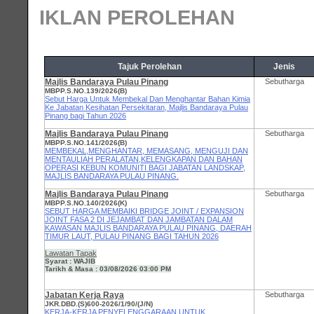
IKLAN PEROLEHAN
Tajuk Perolehan
Jenis
Majlis Bandaraya Pulau Pinang
Sebutharga
MBPP.S.NO.139/2026(B)
Sebut Harga Untuk Membekal Dan Menghantar Bahan Kimia
Ke Jabatan Kesihatan Persekitaran, Majlis Bandaraya Pulau
Pinang bagi Tahun 2026
Majlis Bandaraya Pulau Pinang
Sebutharga
MBPP.S.NO.141/2026(B)
MEMBEKAL,MENGHANTAR, MEMASANG, MENGUJI DAN
MENTAULIAH PERALATAN,KELENGKAPAN DAN BAHAN
OPERASI KEBUN KOMUNITI BAGI JABATAN LANDSKAP,
MAJLIS BANDARAYA PULAU PINANG.
Majlis Bandaraya Pulau Pinang
Sebutharga
MBPP.S.NO.140/2026(K)
SEBUT HARGA MEMBAIKI BRIDGE JOINT / EXPANSION
JOINT FASA 2 DI JEJAMBAT DAN JAMBATAN DALAM
KAWASAN MAJLIS BANDARAYA PULAU PINANG, DAERAH
TIMUR LAUT, PULAU PINANG BAGI TAHUN 2026
Lawatan Tapak
Syarat : WAJIB
Tarikh & Masa : 03/08/2026 03:00 PM
Jabatan Kerja Raya
Sebutharga
JKR.DBD.(S)600-2026/1/90/(J/N)
KERJA-KERJA PENYELENGGARAAN UNTUK