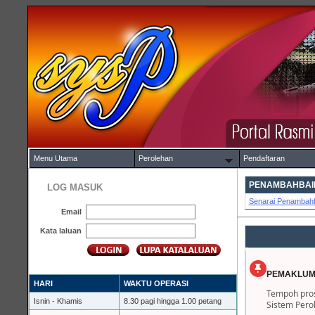
Menu Utama
Perolehan
Pendaftaran
PENAMBAHBAIK
LOG MASUK
Senarai Penambahb
Email
Kata laluan
PEMAKLUM
HARI
WAKTU OPERASI
Tempoh pros
Isnin - Khamis
8.30 pagi hingga 1.00 petang
Sistem Pero