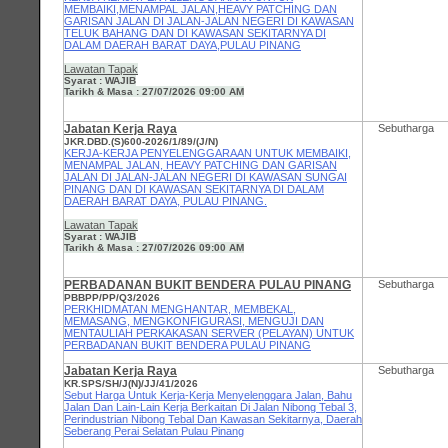
MEMBAIKI,MENAMPAL JALAN,HEAVY PATCHING DAN
GARISAN JALAN DI JALAN-JALAN NEGERI DI KAWASAN
TELUK BAHANG DAN DI KAWASAN SEKITARNYA DI
DALAM DAERAH BARAT DAYA,PULAU PINANG
Lawatan Tapak
Syarat : WAJIB
Tarikh & Masa : 27/07/2026 09:00 AM
Jabatan Kerja Raya
Sebutharga
JKR.DBD.(S)600-2026/1/89/(J/N)
KERJA-KERJA PENYELENGGARAAN UNTUK MEMBAIKI,
MENAMPAL JALAN, HEAVY PATCHING DAN GARISAN
JALAN DI JALAN-JALAN NEGERI DI KAWASAN SUNGAI
PINANG DAN DI KAWASAN SEKITARNYA DI DALAM
DAERAH BARAT DAYA, PULAU PINANG.
Lawatan Tapak
Syarat : WAJIB
Tarikh & Masa : 27/07/2026 09:00 AM
PERBADANAN BUKIT BENDERA PULAU PINANG
Sebutharga
PBBPP/PP/Q3/2026
PERKHIDMATAN MENGHANTAR, MEMBEKAL,
MEMASANG, MENGKONFIGURASI, MENGUJI DAN
MENTAULIAH PERKAKASAN SERVER (PELAYAN) UNTUK
PERBADANAN BUKIT BENDERA PULAU PINANG
Jabatan Kerja Raya
Sebutharga
KR.SPS/SH/J(N)/JJ/41/2026
Sebut Harga Untuk Kerja-Kerja Menyelenggara Jalan, Bahu
Jalan Dan Lain-Lain Kerja Berkaitan Di Jalan Nibong Tebal 3,
Perindustrian Nibong Tebal Dan Kawasan Sekitarnya, Daerah
Seberang Perai Selatan Pulau Pinang