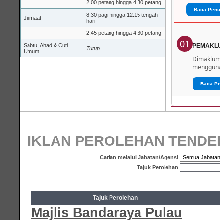
2.00 petang hingga 4.30 petang
Baca Penu
8.30 pagi hingga 12.15 tengah
Jumaat
hari
2.45 petang hingga 4.30 petang
01
Sabtu, Ahad & Cuti
PEMAKL
Tutup
Umum
Dimaklumk
menggunak
Baca P
IKLAN PEROLEHAN TENDE
Carian melalui Jabatan/Agensi
Tajuk Perolehan
Tajuk Perolehan
Majlis Bandaraya Pulau