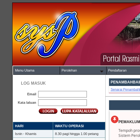
Menu Utama
Perolehan
Pendaftaran
PENAMBAHBAIK
LOG MASUK
Senarai Penambahb
Email
Kata laluan
PEMAKLUM
HARI
WAKTU OPERASI
Tempoh pros
Isnin - Khamis
8.30 pagi hingga 1.00 petang
Sistem Pero