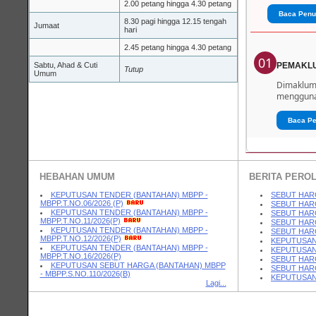
2.00 petang hingga 4.30 petang
Baca Penu
8.30 pagi hingga 12.15 tengah
Jumaat
hari
2.45 petang hingga 4.30 petang
01
Sabtu, Ahad & Cuti
PEMAKL
Tutup
Umum
Dimaklumk
menggunak
Baca P
HEBAHAN UMUM
BERITA PERO
KEPUTUSAN TENDER (BANTAHAN) MBPP -
SEBUT HARG
MBPP.T.NO.06/2026 (P)
SEBUT HARGA
KEPUTUSAN TENDER (BANTAHAN) MBPP -
SEBUT HARG
MBPP.T.NO.11/2026(P)
SEBUT HARG
KEPUTUSAN TENDER (BANTAHAN) MBPP -
SEBUT HARGA
MBPP.T.NO.12/2026(P)
KEPUTUSAN 
KEPUTUSAN TENDER (BANTAHAN) MBPP -
KEPUTUSAN 
MBPP.T.NO.16/2026(P)
SEBUT HARG
KEPUTUSAN SEBUT HARGA (BANTAHAN) MBPP
SEBUT HARG
- MBPP.S.NO.110/2026(B)
KEPUTUSAN 
Lagi...