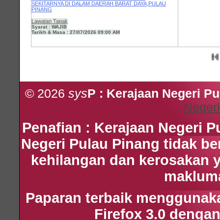
SEKITARNYA DI DALAM DAERAH BARAT DAYA,PULAU
PINANG
Lawatan Tapak
Syarat : WAJIB
Tarikh & Masa : 27/07/2026 09:00 AM
© 2026
sys
P : Kerajaan Negeri P
Negeri
Penafian : Kerajaan Negeri 
Negeri Pulau Pinang tidak b
kehilangan dan kerosakan 
maklumat
Paparan terbaik menggunakan
Firefox 3.0 dengan