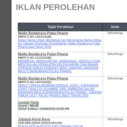
IKLAN PEROLEHAN
Tajuk Perolehan
Jenis
Majlis Bandaraya Pulau Pinang
Sebutharga
MBPP.S.NO.139/2026(B)
Sebut Harga Untuk Membekal Dan Menghantar Bahan Kimia
Ke Jabatan Kesihatan Persekitaran, Majlis Bandaraya Pulau
Pinang bagi Tahun 2026
Majlis Bandaraya Pulau Pinang
Sebutharga
MBPP.S.NO.141/2026(B)
MEMBEKAL,MENGHANTAR, MEMASANG, MENGUJI DAN
MENTAULIAH PERALATAN,KELENGKAPAN DAN BAHAN
OPERASI KEBUN KOMUNITI BAGI JABATAN LANDSKAP,
MAJLIS BANDARAYA PULAU PINANG.
Majlis Bandaraya Pulau Pinang
Sebutharga
MBPP.S.NO.140/2026(K)
SEBUT HARGA MEMBAIKI BRIDGE JOINT / EXPANSION
JOINT FASA 2 DI JEJAMBAT DAN JAMBATAN DALAM
KAWASAN MAJLIS BANDARAYA PULAU PINANG, DAERAH
TIMUR LAUT, PULAU PINANG BAGI TAHUN 2026
Lawatan Tapak
Syarat : WAJIB
Tarikh & Masa : 03/08/2026 03:00 PM
Jabatan Kerja Raya
Sebutharga
JKR.DBD.(S)600-2026/1/90/(J/N)
KERJA-KERJA PENYELENGGARAAN UNTUK