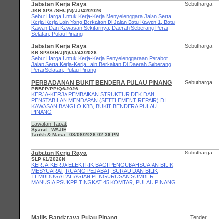
Jabatan Kerja Raya
Sebutharga
JKR.SPS /SH/J(N)/JJ/42/2026
Sebut Harga Untuk Kerja-Kerja Menyelenggara Jalan Serta
Kerja-Kerja Lain Yang Berkaitan Di Jalan Batu Kawan 1, Batu
Kawan Dan Kawasan Sekitarnya, Daerah Seberang Perai
Selatan, Pulau Pinang
Jabatan Kerja Raya
Sebutharga
KR.SPS/SH/J(N)/JJ/43/2026
Sebut Harga Untuk Kerja-Kerja Penyelenggaraan Perabot
Jalan Serta Kerja-Kerja Lain Berkaitan Di Daerah Seberang
Perai Selatan, Pulau Pinang
PERBADANAN BUKIT BENDERA PULAU PINANG
Sebutharga
PBBPP/PP/Q6/2026
KERJA-KERJA PEMBAIKAN STRUKTUR DEK DAN
PENSTABILAN MENDAPAN (SETTLEMENT REPAIR) DI
KAWASAN BANGLO KBB, BUKIT BENDERA PULAU
PINANG
Lawatan Tapak
Syarat : WAJIB
Tarikh & Masa : 03/08/2026 02:30 PM
Jabatan Kerja Raya
Sebutharga
SLP 61/2026N
KERJA-KERJA ELEKTRIK BAGI PENGUBAHSUAIAN BILIK
MESYUARAT, RUANG PEJABAT, SURAU DAN BILIK
TEMUDUGA BAHAGIAN PENGURUSAN SUMBER
MANUSIA PSUKPP TINGKAT 45 KOMTAR, PULAU PINANG.
Majlis Bandaraya Pulau Pinang
Tender