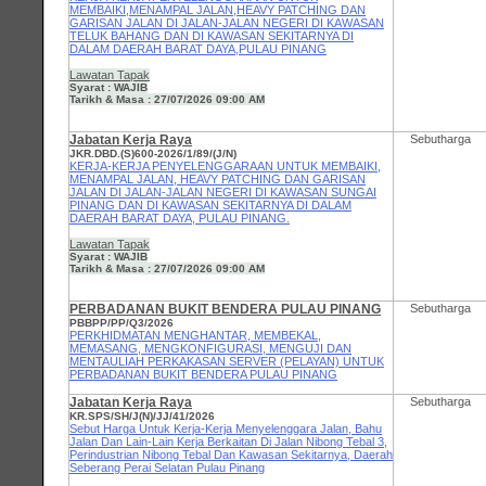
MEMBAIKI,MENAMPAL JALAN,HEAVY PATCHING DAN
GARISAN JALAN DI JALAN-JALAN NEGERI DI KAWASAN
TELUK BAHANG DAN DI KAWASAN SEKITARNYA DI
DALAM DAERAH BARAT DAYA,PULAU PINANG
Lawatan Tapak
Syarat : WAJIB
Tarikh & Masa : 27/07/2026 09:00 AM
Jabatan Kerja Raya
Sebutharga
JKR.DBD.(S)600-2026/1/89/(J/N)
KERJA-KERJA PENYELENGGARAAN UNTUK MEMBAIKI,
MENAMPAL JALAN, HEAVY PATCHING DAN GARISAN
JALAN DI JALAN-JALAN NEGERI DI KAWASAN SUNGAI
PINANG DAN DI KAWASAN SEKITARNYA DI DALAM
DAERAH BARAT DAYA, PULAU PINANG.
Lawatan Tapak
Syarat : WAJIB
Tarikh & Masa : 27/07/2026 09:00 AM
PERBADANAN BUKIT BENDERA PULAU PINANG
Sebutharga
PBBPP/PP/Q3/2026
PERKHIDMATAN MENGHANTAR, MEMBEKAL,
MEMASANG, MENGKONFIGURASI, MENGUJI DAN
MENTAULIAH PERKAKASAN SERVER (PELAYAN) UNTUK
PERBADANAN BUKIT BENDERA PULAU PINANG
Jabatan Kerja Raya
Sebutharga
KR.SPS/SH/J(N)/JJ/41/2026
Sebut Harga Untuk Kerja-Kerja Menyelenggara Jalan, Bahu
Jalan Dan Lain-Lain Kerja Berkaitan Di Jalan Nibong Tebal 3,
Perindustrian Nibong Tebal Dan Kawasan Sekitarnya, Daerah
Seberang Perai Selatan Pulau Pinang