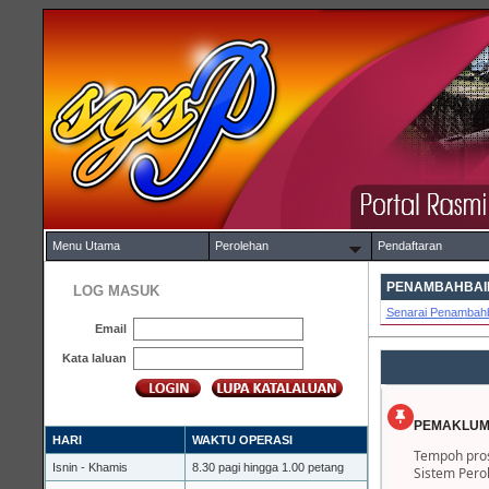
Menu Utama
Perolehan
Pendaftaran
PENAMBAHBAIK
LOG MASUK
Senarai Penambahb
Email
Kata laluan
PEMAKLUM
HARI
WAKTU OPERASI
Tempoh pros
Isnin - Khamis
8.30 pagi hingga 1.00 petang
Sistem Pero