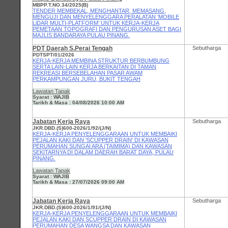
MBPP.T.NO.34/2025(B)
TENDER MEMBEKAL, MENGHANTAR, MEMASANG,
MENGUJI DAN MENYELENGGARA PERALATAN ‘MOBILE
LiDAR MULTI-PLATFORM’ UNTUK KERJA-KERJA
PEMETAAN TOPOGRAFI DAN PENGURUSAN ASET BAGI
MAJLIS BANDARAYA PULAU PINANG.
PDT Daerah S.Perai Tengah
Sebutharga
PDTSPT/01/2026
KERJA-KERJA MEMBINA STRUKTUR BERBUMBUNG
SERTA LAIN-LAIN KERJA BERKAITAN DI TAMAN
REKREASI BERSEBELAHAN PASAR AWAM
PERKAMPUNGAN JURU, BUKIT TENGAH
Lawatan Tapak
Syarat : WAJIB
Tarikh & Masa : 04/08/2026 10:00 AM
Jabatan Kerja Raya
Sebutharga
JKR.DBD.(S)600-2026/1/92/(J/N)
KERJA-KERJA PENYELENGGARAAN UNTUK MEMBAIKI
PEJALAN KAKI DAN 'SCUPPER DRAIN' DI KAWASAN
PERUMAHAN SUNGAI ARA (TAIMIMA) DAN KAWASAN
SEKITARNYA DI DALAM DAERAH BARAT DAYA, PULAU
PINANG.
Lawatan Tapak
Syarat : WAJIB
Tarikh & Masa : 27/07/2026 09:00 AM
Jabatan Kerja Raya
Sebutharga
JKR.DBD.(S)600-2026/1/91/(J/N)
KERJA-KERJA PENYELENGGARAAN UNTUK MEMBAIKI
PEJALAN KAKI DAN SCUPPER DRAIN DI KAWASAN
PERUMAHAN DESA WANGSA DAN KAWASAN