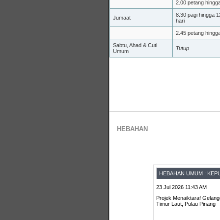
2.00 petang hingg
8.30 pagi hingga 1
Jumaat
hari
2.45 petang hingg
Sabtu, Ahad & Cuti
Tutup
Umum
HEBAHAN
HEBAHAN UMUM : KEPU
23 Jul 2026 11:43 AM
Projek Menaiktaraf Gelan
Timur Laut, Pulau Pinang