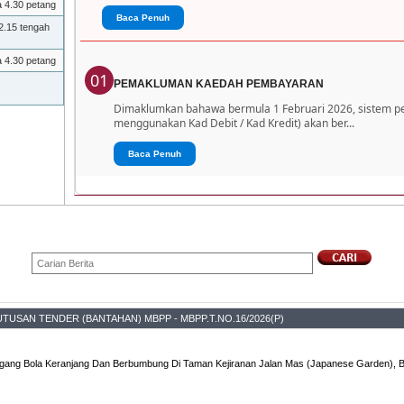
a 4.30 petang
Baca Penuh
2.15 tengah
a 4.30 petang
01
PEMAKLUMAN KAEDAH PEMBAYARAN
Dimaklumkan bahawa bermula 1 Februari 2026, sistem 
menggunakan Kad Debit / Kad Kredit) akan ber...
Baca Penuh
TUSAN TENDER (BANTAHAN) MBPP - MBPP.T.NO.16/2026(P)
ggang Bola Keranjang Dan Berbumbung Di Taman Kejiranan Jalan Mas (Japanese Garden), B