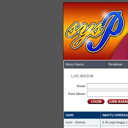
Menu Utama
Perolehan
LOG MASUK
Email
Kata laluan
HARI
WAKTU OPERAS
Isnin - Khamis
8.30 pagi hingga 1