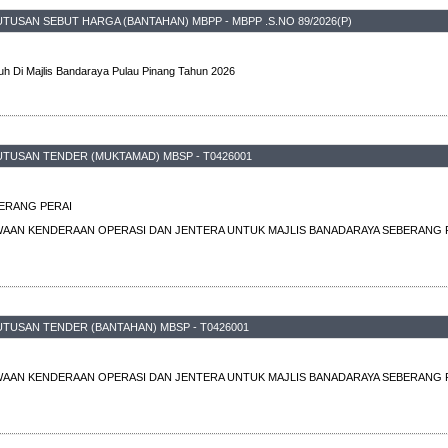
TUSAN SEBUT HARGA (BANTAHAN) MBPP - MBPP .S.NO 89/2026(P)
h Di Majlis Bandaraya Pulau Pinang Tahun 2026
TUSAN TENDER (MUKTAMAD) MBSP - T0426001
BERANG PERAI
AAN KENDERAAN OPERASI DAN JENTERA UNTUK MAJLIS BANADARAYA SEBERANG P
TUSAN TENDER (BANTAHAN) MBSP - T0426001
AAN KENDERAAN OPERASI DAN JENTERA UNTUK MAJLIS BANADARAYA SEBERANG P