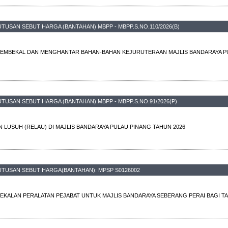
TUSAN SEBUT HARGA (BANTAHAN) MBPP - MBPP.S.NO.110/2026(B)
EMBEKAL DAN MENGHANTAR BAHAN-BAHAN KEJURUTERAAN MAJLIS BANDARAYA PU
TUSAN SEBUT HARGA (BANTAHAN) MBPP - MBPP.S.NO.91/2026(P)
LUSUH (RELAU) DI MAJLIS BANDARAYA PULAU PINANG TAHUN 2026
UTUSAN SEBUT HARGA(BANTAHAN): MPSP S0126002
BEKALAN PERALATAN PEJABAT UNTUK MAJLIS BANDARAYA SEBERANG PERAI BAGI TAH