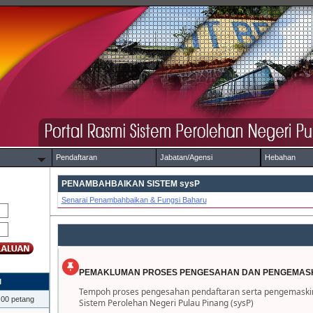
Pendaftaran
Jabatan/Agensi
Hebahan
PENAMBAHBAIKAN SISTEM sysP
Senarai Penambahbaikan & Fungsi Baharu
⚠️ MAKLUMAN ⚠️
PEMAKLUMAN PROSES PENGESAHAN DAN PENGEMASK
I
Tempoh proses pengesahan pendaftaran serta pengemaskini
.00 petang
Sistem Perolehan Negeri Pulau Pinang (sysP)