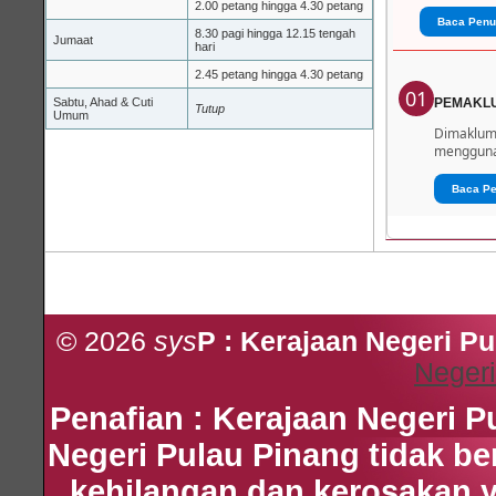
2.00 petang hingga 4.30 petang
Baca Penu
8.30 pagi hingga 12.15 tengah
Jumaat
hari
2.45 petang hingga 4.30 petang
01
Sabtu, Ahad & Cuti
PEMAKL
Tutup
Umum
Dimaklumk
menggunak
Baca P
© 2026
sys
P : Kerajaan Negeri P
Negeri
Penafian : Kerajaan Negeri 
Negeri Pulau Pinang tidak b
kehilangan dan kerosakan 