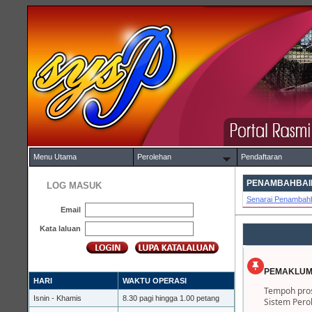
Menu Utama
Perolehan
Pendaftaran
PENAMBAHBAIK
LOG MASUK
Senarai Penambahb
Email
Kata laluan
PEMAKLUM
HARI
WAKTU OPERASI
Tempoh pros
Isnin - Khamis
8.30 pagi hingga 1.00 petang
Sistem Pero