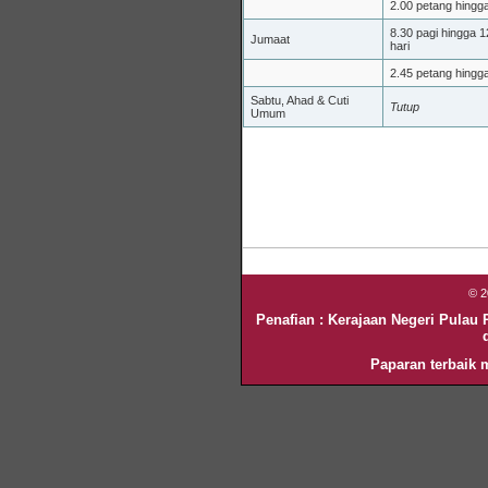
2.00 petang hingg
8.30 pagi hingga 1
Jumaat
hari
2.45 petang hingg
Sabtu, Ahad & Cuti
Tutup
Umum
© 
Penafian : Kerajaan Negeri Pulau
Paparan terbaik m