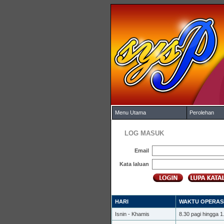
Menu Utama
Perolehan
LOG MASUK
Email
Kata laluan
HARI
WAKTU OPERAS
Isnin - Khamis
8.30 pagi hingga 1