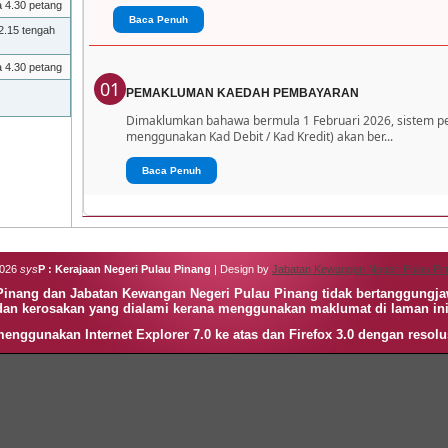
a 4.30 petang
Baca Penuh
2.15 tengah
a 4.30 petang
01
PEMAKLUMAN KAEDAH PEMBAYARAN
Dimaklumkan bahawa bermula 1 Februari 2026, sistem 
menggunakan Kad Debit / Kad Kredit) akan ber...
Baca Penuh
2026
sys
P : Kerajaan Negeri Pulau Pinang
| Design by
Jabatan Kewangan Negeri Pulau Pi
 Pinang dan Jabatan Kewangan Negeri Pulau Pinang tidak bertanggungj
dan kerosakan yang dialami kerana menggunakan maklumat di laman ini
enggunakan Internet Explorer 7.0 ke atas dan Firefox 3.0 dengan resolu