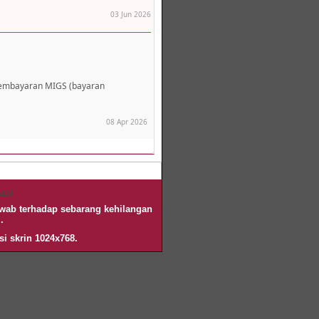
03 Jun 2026
pembayaran MIGS (bayaran
08 Apr 2026
nang
awab terhadap sebarang kehilangan
.
si skrin 1024x768.