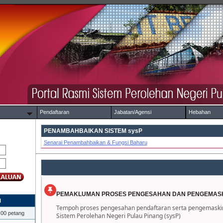
Pendaftaran
Jabatan/Agensi
Hebahan
PENAMBAHBAIKAN SISTEM sysP
Senarai Penambahbaikan & Fungsi Baharu
PEMAKLUMAN PROSES PENGESAHAN DAN PENGEMASK
I
Tempoh proses pengesahan pendaftaran serta pengemaskini
.00 petang
Sistem Perolehan Negeri Pulau Pinang (sysP)