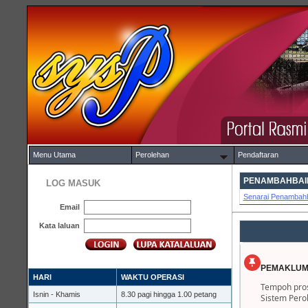
Menu Utama
Perolehan
Pendaftaran
PENAMBAHBAIK
LOG MASUK
Senarai Penambahb
Email
Kata laluan
PEMAKLUM
HARI
WAKTU OPERASI
Tempoh pros
Isnin - Khamis
8.30 pagi hingga 1.00 petang
Sistem Pero