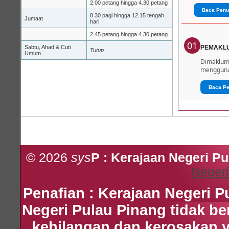
2.00 petang hingga 4.30 petang
Baca Penu
8.30 pagi hingga 12.15 tengah
Jumaat
hari
2.45 petang hingga 4.30 petang
01
Sabtu, Ahad & Cuti
PEMAKL
Tutup
Umum
Dimaklumk
menggunak
Baca P
© 2026
sys
P : Kerajaan Negeri P
Negeri
Penafian : Kerajaan Negeri 
Negeri Pulau Pinang tidak b
kehilangan dan kerosakan 