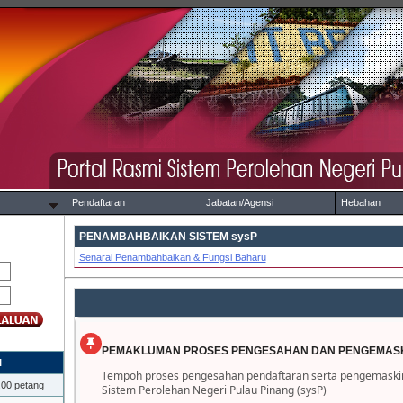
Pendaftaran
Jabatan/Agensi
Hebahan
PENAMBAHBAIKAN SISTEM sysP
Senarai Penambahbaikan & Fungsi Baharu
PEMAKLUMAN PROSES PENGESAHAN DAN PENGEMASK
I
Tempoh proses pengesahan pendaftaran serta pengemaskini
.00 petang
Sistem Perolehan Negeri Pulau Pinang (sysP)