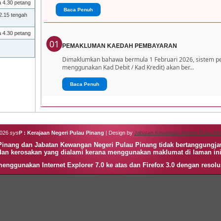
a 4.30 petang
Baca Penuh
2.15 tengah
a 4.30 petang
01
PEMAKLUMAN KAEDAH PEMBAYARAN
Dimaklumkan bahawa bermula 1 Februari 2026, sistem 
menggunakan Kad Debit / Kad Kredit) akan ber...
Baca Penuh
2026
sys
P : Kerajaan Negeri Pulau Pinang
| Design by
Jabatan Kewangan Negeri Pulau Pi
 Pinang dan Jabatan Kewangan Negeri Pulau Pinang tidak bertanggungj
dan kerosakan yang dialami kerana menggunakan maklumat di laman ini
enggunakan Internet Explorer 7.0 ke atas dan Firefox 3.0 dengan resolu