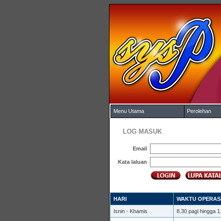
Menu Utama
Perolehan
LOG MASUK
Email
Kata laluan
HARI
WAKTU OPERAS
Isnin - Khamis
8.30 pagi hingga 1