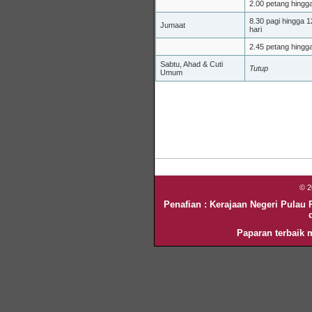
2.00 petang hingg
8.30 pagi hingga 1
Jumaat
hari
2.45 petang hingg
Sabtu, Ahad & Cuti
Tutup
Umum
© 
Penafian : Kerajaan Negeri Pulau
Paparan terbaik m