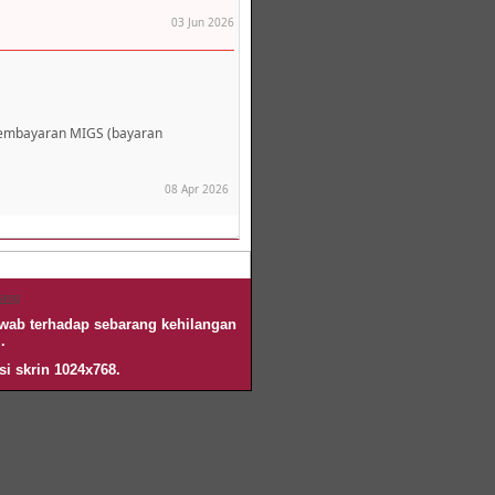
03 Jun 2026
pembayaran MIGS (bayaran
08 Apr 2026
nang
awab terhadap sebarang kehilangan
.
si skrin 1024x768.