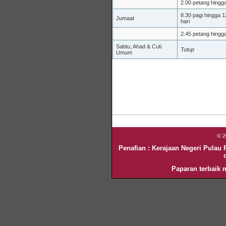
2.00 petang hingg
8.30 pagi hingga 1
Jumaat
hari
2.45 petang hingg
Sabtu, Ahad & Cuti
Tutup
Umum
© 
Penafian : Kerajaan Negeri Pulau
Paparan terbaik m