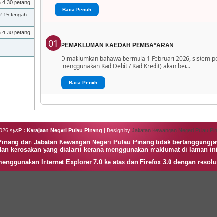
a 4.30 petang
Baca Penuh
2.15 tengah
a 4.30 petang
01
PEMAKLUMAN KAEDAH PEMBAYARAN
Dimaklumkan bahawa bermula 1 Februari 2026, sistem 
menggunakan Kad Debit / Kad Kredit) akan ber...
Baca Penuh
2026
sys
P : Kerajaan Negeri Pulau Pinang
| Design by
Jabatan Kewangan Negeri Pulau Pi
 Pinang dan Jabatan Kewangan Negeri Pulau Pinang tidak bertanggungj
dan kerosakan yang dialami kerana menggunakan maklumat di laman ini
enggunakan Internet Explorer 7.0 ke atas dan Firefox 3.0 dengan resolu