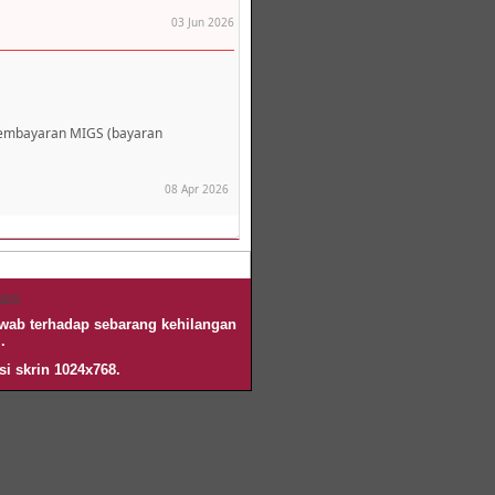
03 Jun 2026
pembayaran MIGS (bayaran
08 Apr 2026
nang
awab terhadap sebarang kehilangan
.
si skrin 1024x768.