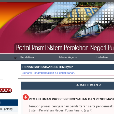
Pendaftaran
Jabatan/Agensi
Hebahan
PENAMBAHBAIKAN SISTEM sysP
Senarai Penambahbaikan & Fungsi Baharu
PEMAKLUMAN PROSES PENGESAHAN DAN PENGEMASK
I
Tempoh proses pengesahan pendaftaran serta pengemaskini
.00 petang
Sistem Perolehan Negeri Pulau Pinang (sysP)