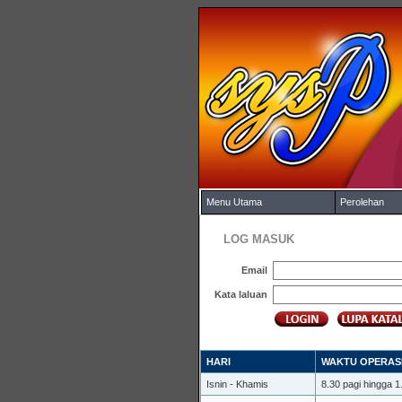
Menu Utama
Perolehan
LOG MASUK
Email
Kata laluan
HARI
WAKTU OPERAS
Isnin - Khamis
8.30 pagi hingga 1