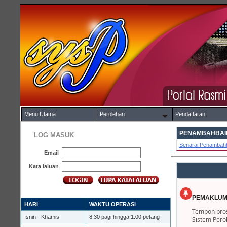
Menu Utama
Perolehan
Pendaftaran
PENAMBAHBAIK
LOG MASUK
Senarai Penambahb
Email
Kata laluan
PEMAKLUM
HARI
WAKTU OPERASI
Tempoh pros
Isnin - Khamis
8.30 pagi hingga 1.00 petang
Sistem Pero