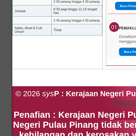
2.00 petang hingga 4.30 petang
Baca Penu
8.30 pagi hingga 12.15 tengah
Jumaat
hari
2.45 petang hingga 4.30 petang
01
Sabtu, Ahad & Cuti
PEMAKL
Tutup
Umum
Dimaklumk
menggunak
Baca P
© 2026
sys
P : Kerajaan Negeri P
Negeri
Penafian : Kerajaan Negeri 
Negeri Pulau Pinang tidak b
kehilangan dan kerosakan 