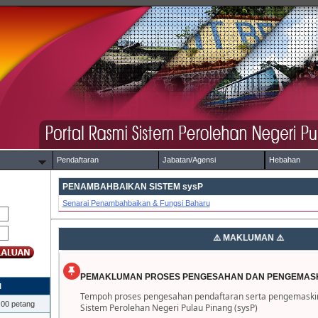
Pendaftaran
Jabatan/Agensi
Hebahan
PENAMBAHBAIKAN SISTEM sysP
Senarai Penambahbaikan & Fungsi Baharu
PEMAKLUMAN PROSES PENGESAHAN DAN PENGEMASK
I
Tempoh proses pengesahan pendaftaran serta pengemaskini
.00 petang
Sistem Perolehan Negeri Pulau Pinang (sysP)