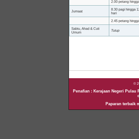
2.00 petang hingg
8.30 pagi hingga 1
Jumaat
hari
2.45 petang hingg
Sabtu, Ahad & Cuti
Tutup
Umum
© 
Penafian : Kerajaan Negeri Pulau
Paparan terbaik m