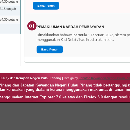
a 4.30 petang
Baca Penuh
2.15 tengah
a 4.30 petang
01
PEMAKLUMAN KAEDAH PEMBAYARAN
Dimaklumkan bahawa bermula 1 Februari 2026, sistem 
menggunakan Kad Debit / Kad Kredit) akan ber...
Baca Penuh
2026
sys
P : Kerajaan Negeri Pulau Pinang
| Design by
Jabatan Kewangan Negeri Pulau Pi
 Pinang dan Jabatan Kewangan Negeri Pulau Pinang tidak bertanggungj
dan kerosakan yang dialami kerana menggunakan maklumat di laman ini
enggunakan Internet Explorer 7.0 ke atas dan Firefox 3.0 dengan resolu