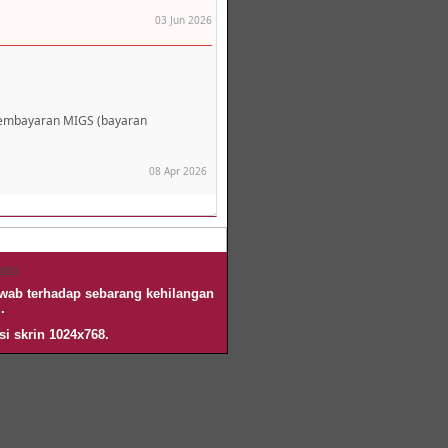
03 Jun 2026
pembayaran MIGS (bayaran
08 Apr 2026
nang
awab terhadap sebarang kehilangan
.
si skrin 1024x768.