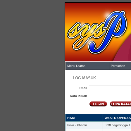
Menu Utama
Perolehan
LOG MASUK
Email
Kata laluan
HARI
WAKTU OPERAS
Isnin - Khamis
8.30 pagi hingga 1