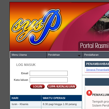
Menu Utama
Perolehan
Pendaftaran
PENAMBAHBAIK
LOG MASUK
Senarai Penambahb
Email
Kata laluan
PEMAKLUM
HARI
WAKTU OPERASI
Tempoh pros
Isnin - Khamis
8.30 pagi hingga 1.00 petang
Sistem Pero