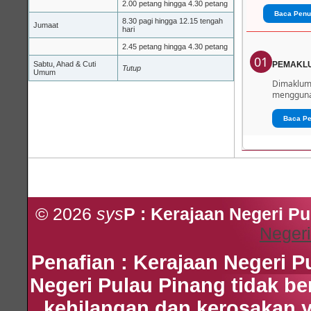
2.00 petang hingga 4.30 petang
Baca Penu
8.30 pagi hingga 12.15 tengah
Jumaat
hari
2.45 petang hingga 4.30 petang
01
Sabtu, Ahad & Cuti
PEMAKL
Tutup
Umum
Dimaklumk
menggunak
Baca P
© 2026
sys
P : Kerajaan Negeri P
Negeri
Penafian : Kerajaan Negeri 
Negeri Pulau Pinang tidak b
kehilangan dan kerosakan 