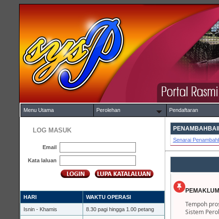
Menu Utama
Perolehan
Pendaftaran
PENAMBAHBAIK
LOG MASUK
Senarai Penambahb
Email
Kata laluan
PEMAKLUM
HARI
WAKTU OPERASI
Tempoh pros
Isnin - Khamis
8.30 pagi hingga 1.00 petang
Sistem Pero