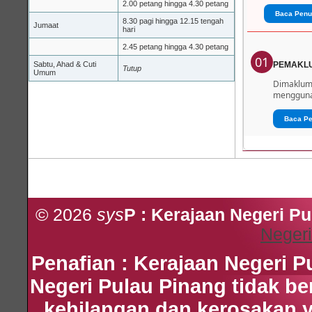
2.00 petang hingga 4.30 petang
Baca Penu
8.30 pagi hingga 12.15 tengah
Jumaat
hari
2.45 petang hingga 4.30 petang
01
Sabtu, Ahad & Cuti
PEMAKL
Tutup
Umum
Dimaklumk
menggunak
Baca P
© 2026
sys
P : Kerajaan Negeri P
Negeri
Penafian : Kerajaan Negeri 
Negeri Pulau Pinang tidak b
kehilangan dan kerosakan 