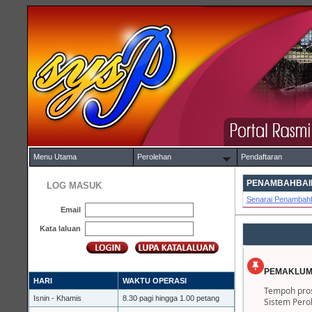
Menu Utama
Perolehan
Pendaftaran
PENAMBAHBAIK
LOG MASUK
Senarai Penambahb
Email
Kata laluan
PEMAKLUM
HARI
WAKTU OPERASI
Tempoh pros
Isnin - Khamis
8.30 pagi hingga 1.00 petang
Sistem Pero