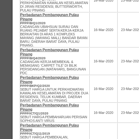
16-Mar-2020
23-Mar-202
PERKHIDMATAN KAWALAN KESELAMATAN
DI JIRAN RESIDENSI, BUTTERWORTH,
PULAU PINANG
Perbadanan Pembangunan Pulau
Pinang
PPPP/B/Q1/2020
CADANGAN UBAHSUAI SURAU DAN
16-Mar-2020
23-Mar-202
RUANG PEJABAT SERTA KERJA-KERJA
BERKAITAN DI ARAS 1 KOMPLEKS
MAYANG (MAYANG MALL) BANDAR BAYAN
BARU, DAERAH BARAT DAYA, PULAU
PINANG.
Perbadanan Pembangunan Pulau
Pinang
PPPP/B/Q4/2020
16-Mar-2020
23-Mar-202
CADANGAN KERJA MEMBEKAL &
MEMASANG 'CARPET TILE' DI BILIK
PERSIDANGAN (MATAHARI), BANGUNAN
PDC
Perbadanan Pembangunan Pulau
Pinang
PPPP/BKP/Q2/2020
16-Mar-2020
23-Mar-202
SEBUT HARGA UNTUK PERKHIDMATAN
KAWALAN KESELAMATAN DI PROJEK DUA
RESIDENSI, TELUK KUMBAR, DAERAH
BARAT DAYA, PULAU PINANG
Perbadanan Pembangunan Pulau
Pinang
16-Mar-2020
23-Mar-202
PPPP/ICT/Q1/2020
SEBUT HARGA PEMBAHARUAN PERISIAN
SOPHOS ANTI VIRUS
Perbadanan Pembangunan Pulau
Pinang
PPPP/ICT/Q11/2019
SEBUT HARGA PEMBEKALAN,