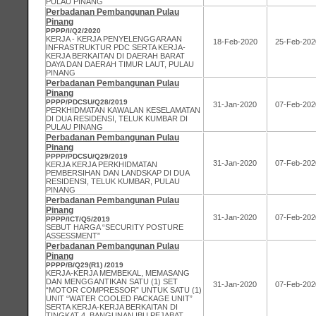
PULAU PINANG
Perbadanan Pembangunan Pulau
Pinang
PPPP/I/Q2/2020
KERJA - KERJA PENYELENGGARAAN
18-Feb-2020
25-Feb-202
INFRASTRUKTUR PDC SERTA KERJA-
KERJA BERKAITAN DI DAERAH BARAT
DAYA DAN DAERAH TIMUR LAUT, PULAU
PINANG
Perbadanan Pembangunan Pulau
Pinang
PPPP/PDCSU/Q28/2019
31-Jan-2020
07-Feb-202
PERKHIDMATAN KAWALAN KESELAMATAN
DI DUA RESIDENSI, TELUK KUMBAR DI
PULAU PINANG
Perbadanan Pembangunan Pulau
Pinang
PPPP/PDCSU/Q29/2019
31-Jan-2020
07-Feb-202
KERJA KERJA PERKHIDMATAN
PEMBERSIHAN DAN LANDSKAP DI DUA
RESIDENSI, TELUK KUMBAR, PULAU
PINANG
Perbadanan Pembangunan Pulau
Pinang
31-Jan-2020
07-Feb-202
PPPP/ICT/Q5/2019
SEBUT HARGA “SECURITY POSTURE
ASSESSMENT”
Perbadanan Pembangunan Pulau
Pinang
PPPP/B/Q29(R1) /2019
KERJA-KERJA MEMBEKAL, MEMASANG
DAN MENGGANTIKAN SATU (1) SET
31-Jan-2020
07-Feb-202
“MOTOR COMPRESSOR” UNTUK SATU (1)
UNIT “WATER COOLED PACKAGE UNIT”
SERTA KERJA-KERJA BERKAITAN DI
TINGKAT 4, BANGUNAN IBU PEJABAT