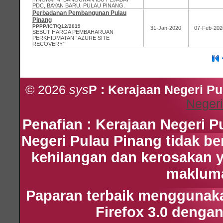
PDC, BAYAN BARU, PULAU PINANG.
Perbadanan Pembangunan Pulau
Pinang
PPPP/ICT/Q12/2019
31-Jan-2020
07-Feb-202
SEBUT HARGA PEMBAHARUAN
PERKHIDMATAN “AZURE SITE
RECOVERY”
© 2026
sys
P : Kerajaan Negeri P
Negeri
Penafian : Kerajaan Negeri 
Negeri Pulau Pinang tidak b
kehilangan dan kerosakan 
maklumat
Paparan terbaik menggunakan
Firefox 3.0 dengan