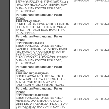
18-Feb-2020
25-Feb-202
PENYELENGGARAAN SISTEM PENDINGIN
HAWA SECARA “NON-COMPREHENSIVE”
DI BANGUNAN KOMTAR FASA 2B/2D,
PULAU PINANG
Perbadanan Pembangunan Pulau
Pinang
PPPP/BKP/Q20/2019
18-Feb-2020
25-Feb-202
PERKHIDMATAN KAWALAN KESELAMATAN
DI GLASS BUILDING – LOT 5839 MUKIM
12, DAERAH BARAT DAYA, BAYAN LEPAS,
PULAU PINANG.
Perbadanan Pembangunan Pulau
Pinang
PPPP/PDCSU/Q31/2019
SEBUT HARGA UNTUK KERJA-KERJA
“WATER TREATMENT OF OPEN CIRCUIT
18-Feb-2020
25-Feb-202
RECIRCULATION CONDENSER WATER
SYSTEM AND CLOSE CIRCUIT
CIRCULATION CHILLED WATER SYSTEM”
DI BANGUNAN KOMTAR FASA 2B/2D,
PULAU PINANG
Perbadanan Pembangunan Pulau
Pinang
PPPP/PDCSU/Q32(R1)/2019
18-Feb-2020
25-Feb-202
SEBUT HARGA UNTUK KERJA-KERJA
PEMBAIKAN “FULLY ADDRESSABLE FIRE
ALARM SYSTEM” DI FASA 2B/2D,
BANGUNAN KOMTAR, PULAU PINANG
Perbadanan Pembangunan Pulau
Pinang
PPPP/PDCSU/Q36(R1)/2019
SEBUT HARGA UNTUK KERJA-KERJA
18-Feb-2020
25-Feb-202
MEMBEKAL DAN MEMASANG LAMPU
JENIS LED DI FASA 2B/2D TINGKAT 1 DAN
2 DI FASA 2B/2D, BANGUNAN KOMTAR,