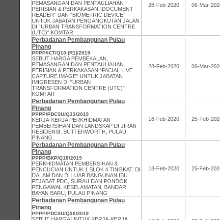
PEMASANGAN DAN PENTAULIAHAN
28-Feb-2020
06-Mar-202
PERISIAN & PERKAKASAN “DOCUMENT
READER” DAN “BIOMETRIC DEVICE”
UNTUK JABATAN PENGANGKUTAN JALAN
DI “URBAN TRANSFORMATION CENTRE
(UTC)” KOMTAR
Perbadanan Pembangunan Pulau
Pinang
PPPP/ICT/Q10 (R1)/2019
SEBUT HARGA PEMBEKALAN,
PEMASANGAN DAN PENTAULIAHAN
28-Feb-2020
06-Mar-202
PERISIAN & PERKAKASAN “FACIAL LIVE
CAPTURE IMAGE" UNTUK JABATAN
IMIGRESEN DI “URBAN
TRANSFORMATION CENTRE (UTC)”
KOMTAR
Perbadanan Pembangunan Pulau
Pinang
PPPP/PDCSU/Q33/2019
18-Feb-2020
25-Feb-202
KERJA-KERJA PERKHIDMATAN
PEMBERSIHAN DAN LANDSKAP DI JIRAN
RESIDENSI, BUTTERWORTH, PULAU
PINANG.
Perbadanan Pembangunan Pulau
Pinang
PPPP/BKP/Q18/2019
PERKHIDMATAN PEMBERSIHAN &
18-Feb-2020
25-Feb-202
PENCUCIAN UNTUK 1 BLOK 4 TINGKAT, DI
DALAM DAN DI LUAR BANGUNAN IBU
PEJABAT PDC, SURAU DAN PONDOK
PENGAWAL KESELAMATAN, BANDAR
BAYAN BARU, PULAU PINANG
Perbadanan Pembangunan Pulau
Pinang
PPPP/PDCSU/Q30/2019
SEBUT HARGA UNTUK KERJA-KERJA