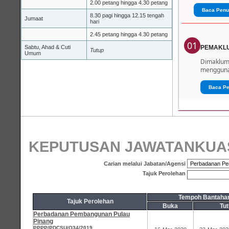
2.00 petang hingga 4.30 petang
Baca Penu
8.30 pagi hingga 12.15 tengah
Jumaat
hari
2.45 petang hingga 4.30 petang
01
Sabtu, Ahad & Cuti
PEMAKL
Tutup
Umum
Dimaklumk
menggunak
Baca P
KEPUTUSAN JAWATANKUA
Carian melalui Jabatan/Agensi
Tajuk Perolehan
Tempoh Bantaha
Tajuk Perolehan
Buka
Tu
Perbadanan Pembangunan Pulau
Pinang
PPPP/PDCSU/Q34/2019