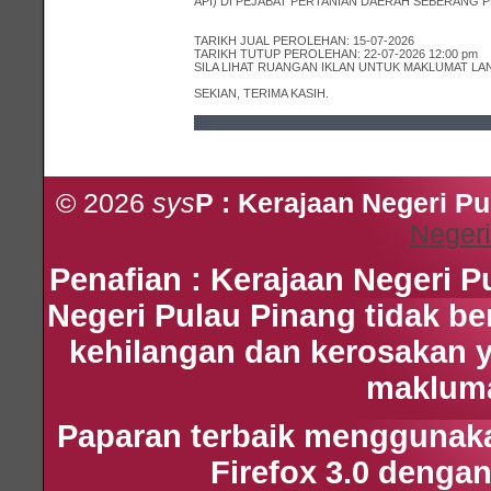
API) DI PEJABAT PERTANIAN DAERAH SEBERANG P
TARIKH JUAL PEROLEHAN: 15-07-2026
TARIKH TUTUP PEROLEHAN: 22-07-2026 12:00 pm
SILA LIHAT RUANGAN IKLAN UNTUK MAKLUMAT LA
SEKIAN, TERIMA KASIH.
© 2026
sys
P : Kerajaan Negeri P
Negeri
Penafian : Kerajaan Negeri 
Negeri Pulau Pinang tidak b
kehilangan dan kerosakan 
maklumat
Paparan terbaik menggunakan
Firefox 3.0 dengan