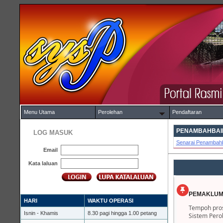
Menu Utama
Perolehan
Pendaftaran
PENAMBAHBAIK
LOG MASUK
Senarai Penambahb
Email
Kata laluan
PEMAKLUM
HARI
WAKTU OPERASI
Tempoh pros
Isnin - Khamis
8.30 pagi hingga 1.00 petang
Sistem Pero