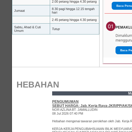
2.00 petang hingga 4.30 petang
Baca Penu
8.30 pagi hingga 12.15 tengah
Jumaat
hari
2.45 petang hingga 4.30 petang
01
Sabtu, Ahad & Cuti
PEMAKL
Tutup
Umum
Dimaklumk
menggunak
Baca P
HEBAHAN
M
PENGUMUMAN
SEBUT HARGA: Jab. Kerja Raya-JKR/PP/AK/SH
NOR AZLINA BT. JAMALLUDIN
08 Jul 2026 07:40 PM
Hebahan mengenai tawaran perolehan oleh Jab. Kerja 
KERJA-KERJA PENGUBAHSUAIAN BILIK MESYUARAT