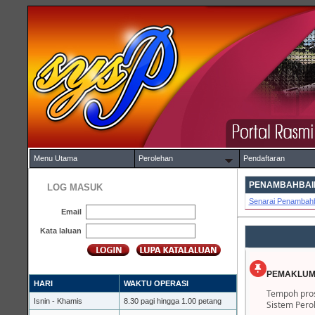
Menu Utama
Perolehan
Pendaftaran
PENAMBAHBAIK
LOG MASUK
Senarai Penambahb
Email
Kata laluan
PEMAKLUM
HARI
WAKTU OPERASI
Tempoh pros
Isnin - Khamis
8.30 pagi hingga 1.00 petang
Sistem Pero