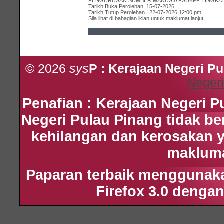
PENGURUSAN SUMBER MANUSIA PSUKPP TINGKAT 
Tarikh Buka Perolehan: 15-07-2026
Tarikh Tutup Perolehan : 22-07-2026 12:00 pm
Sila lihat di bahagian iklan untuk maklumat lanjut.
© 2026
sys
P : Kerajaan Negeri P
Negeri
Penafian : Kerajaan Negeri 
Negeri Pulau Pinang tidak b
kehilangan dan kerosakan 
maklumat
Paparan terbaik menggunakan
Firefox 3.0 dengan