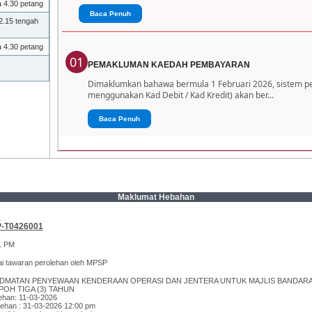
a 4.30 petang
Baca Penuh
2.15 tengah
a 4.30 petang
01
PEMAKLUMAN KAEDAH PEMBAYARAN
Dimaklumkan bahawa bermula 1 Februari 2026, sistem 
menggunakan Kad Debit / Kad Kredit) akan ber...
Baca Penuh
Maklumat Hebahan
N
-T0426001
1 PM
 tawaran perolehan oleh MPSP
DMATAN PENYEWAAN KENDERAAN OPERASI DAN JENTERA UNTUK MAJLIS BANDAR
POH TIGA (3) TAHUN
ehan: 11-03-2026
lehan : 31-03-2026 12:00 pm