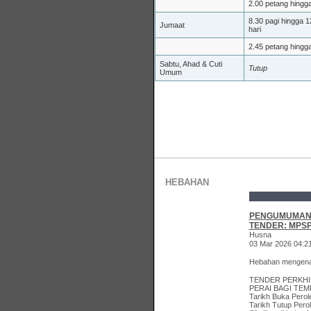
2.00 petang hingg
8.30 pagi hingga 1
Jumaat
hari
2.45 petang hingg
Sabtu, Ahad & Cuti
Tutup
Umum
HEBAHAN
PENGUMUMA
TENDER: MPSP
Husna
03 Mar 2026 04:2
Hebahan mengenai
TENDER PERKHI
PERAI BAGI TEM
Tarikh Buka Perol
Tarikh Tutup Pero