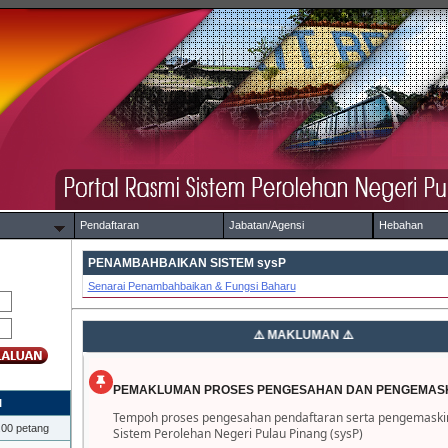
Pendaftaran
Jabatan/Agensi
Hebahan
PENAMBAHBAIKAN SISTEM sysP
Senarai Penambahbaikan & Fungsi Baharu
PEMAKLUMAN PROSES PENGESAHAN DAN PENGEMASK
I
Tempoh proses pengesahan pendaftaran serta pengemaskini
.00 petang
Sistem Perolehan Negeri Pulau Pinang (sysP)