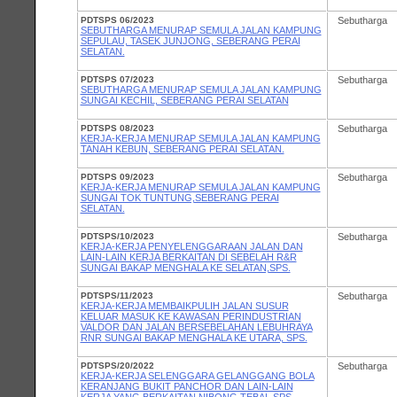
PDTSPS 06/2023
Sebutharga
SEBUTHARGA MENURAP SEMULA JALAN KAMPUNG
SEPULAU, TASEK JUNJONG, SEBERANG PERAI
SELATAN.
PDTSPS 07/2023
Sebutharga
SEBUTHARGA MENURAP SEMULA JALAN KAMPUNG
SUNGAI KECHIL, SEBERANG PERAI SELATAN
PDTSPS 08/2023
Sebutharga
KERJA-KERJA MENURAP SEMULA JALAN KAMPUNG
TANAH KEBUN, SEBERANG PERAI SELATAN.
PDTSPS 09/2023
Sebutharga
KERJA-KERJA MENURAP SEMULA JALAN KAMPUNG
SUNGAI TOK TUNTUNG,SEBERANG PERAI
SELATAN.
PDTSPS/10/2023
Sebutharga
KERJA-KERJA PENYELENGGARAAN JALAN DAN
LAIN-LAIN KERJA BERKAITAN DI SEBELAH R&R
SUNGAI BAKAP MENGHALA KE SELATAN,SPS.
PDTSPS/11/2023
Sebutharga
KERJA-KERJA MEMBAIKPULIH JALAN SUSUR
KELUAR MASUK KE KAWASAN PERINDUSTRIAN
VALDOR DAN JALAN BERSEBELAHAN LEBUHRAYA
RNR SUNGAI BAKAP MENGHALA KE UTARA, SPS.
PDTSPS/20/2022
Sebutharga
KERJA-KERJA SELENGGARA GELANGGANG BOLA
KERANJANG BUKIT PANCHOR DAN LAIN-LAIN