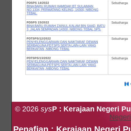
PDSPS 14/2022
Sebutharga
BINA BARU RUMAH HAMIDAH BT SULAIMAN,
NO.1334, PERMATANG KELING, 14300, NIBONG
TEBAL.
PDSPS 15/2022
Sebutharga
BINA BARU RUMAH ZAINUL A'ALAM BIN SAAD, BATU
3, JALAN SEMPADAN,14300, NIBONG TEBAL,SPS.
PDTSPS/12/2022
Sebutharga
PENYELENGGARAAN DAN NAIKTARAF DEWAN
SERBAGUNA PDTSPS SERTA LAIN-LAIN YANG
BERKAITAN ,NIBONG TEBAL
PDTSPS/13/2022
Sebutharga
PENYELENGGARAAN DAN NAIKTARAF DEWAN
SERBAGUNA PDTSPS SERTA LAIN-LAIN YANG
BERKAITAN ,NIBONG TEBAL
© 2026
sys
P : Kerajaan Negeri P
Negeri
Penafian : Kerajaan Negeri 