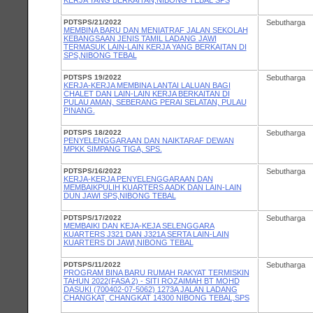
KERJA YANG BERKAITAN,NIBONG TEBAL SPS
PDTSPS/21/2022
Sebutharga
MEMBINA BARU DAN MENIATRAF JALAN SEKOLAH
KEBANGSAAN JENIS TAMIL LADANG JAWI
TERMASUK LAIN-LAIN KERJA YANG BERKAITAN DI
SPS,NIBONG TEBAL
PDTSPS 19/2022
Sebutharga
KERJA-KERJA MEMBINA LANTAI LALUAN BAGI
CHALET DAN LAIN-LAIN KERJA BERKAITAN DI
PULAU AMAN, SEBERANG PERAI SELATAN, PULAU
PINANG.
PDTSPS 18/2022
Sebutharga
PENYELENGGARAAN DAN NAIKTARAF DEWAN
MPKK SIMPANG TIGA, SPS.
PDTSPS/16/2022
Sebutharga
KERJA-KERJA PENYELENGGARAAN DAN
MEMBAIKPULIH KUARTERS AADK DAN LAIN-LAIN
DUN JAWI SPS,NIBONG TEBAL
PDTSPS/17/2022
Sebutharga
MEMBAIKI DAN KEJA-KEJA SELENGGARA
KUARTERS J321 DAN J321A SERTA LAIN-LAIN
KUARTERS DI JAWI,NIBONG TEBAL
PDTSPS/11/2022
Sebutharga
PROGRAM BINA BARU RUMAH RAKYAT TERMISKIN
TAHUN 2022(FASA 2) - SITI ROZAIMAH BT MOHD
DASUKI (700402-07-5062) 1273A JALAN LADANG
CHANGKAT, CHANGKAT 14300 NIBONG TEBAL,SPS