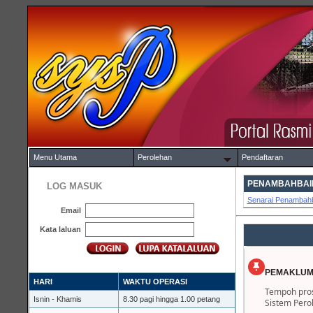
Menu Utama
Perolehan
Pendaftaran
PENAMBAHBAIK
LOG MASUK
Senarai Penambahb
Email
Kata laluan
PEMAKLUM
HARI
WAKTU OPERASI
Tempoh pros
Isnin - Khamis
8.30 pagi hingga 1.00 petang
Sistem Pero