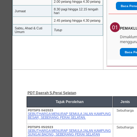
2.00 petang hingga 4.30 petang
Baca Penu
8.30 pagi hingga 12.15 tengah
Jumaat
hari
2.45 petang hingga 4.30 petang
01
Sabtu, Ahad & Cuti
PEMAKL
Tutup
Umum
Dimaklumk
menggunak
Baca P
PDT Daerah S.Perai Selatan
Tajuk Perolehan
Jenis
PDTSPS 04/2023
Sebutharga
SEBUTHARGA MENURAP SEMULA JALAN KAMPUNG
BESAR, SEBERANG PERAI SELATAN.
PDTSPS 05/2023
Sebutharga
SEBUTHARGA MENURAP SEMULA JALAN KAMPUNG
SUNGAI BAONG, SEBERANG PERAI SELATAN